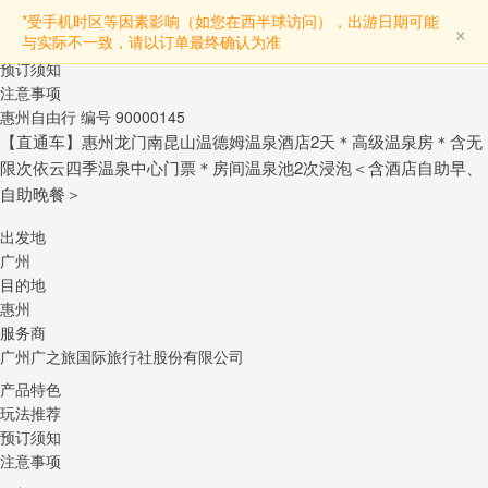
产品特色
*受手机时区等因素影响（如您在西半球访问），出游日期可能
×
与实际不一致，请以订单最终确认为准
玩法推荐
预订须知
注意事项
惠州自由行
编号 90000145
【直通车】惠州龙门南昆山温德姆温泉酒店2天＊高级温泉房＊含无
限次依云四季温泉中心门票＊房间温泉池2次浸泡＜含酒店自助早、
自助晚餐＞
出发地
广州
目的地
惠州
服务商
广州广之旅国际旅行社股份有限公司
产品特色
玩法推荐
预订须知
注意事项