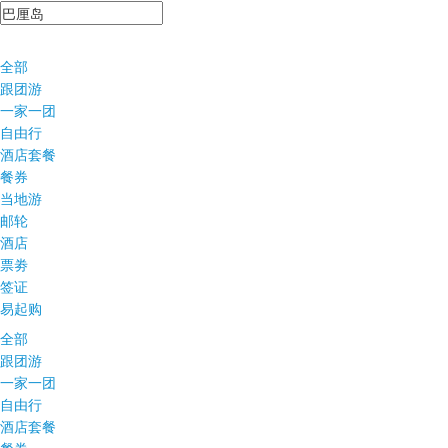
全部
跟团游
一家一团
自由行
酒店套餐
餐券
当地游
邮轮
酒店
票劵
签证
易起购
全部
跟团游
一家一团
自由行
酒店套餐