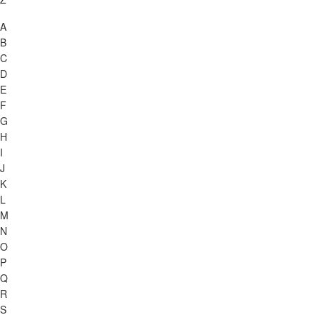
A
B
C
D
E
F
G
H
I
J
K
L
M
N
O
P
Q
R
S