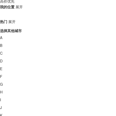
高价优先
我的位置
展开
热门
展开
选择其他城市
A
B
C
D
E
F
G
H
I
J
K