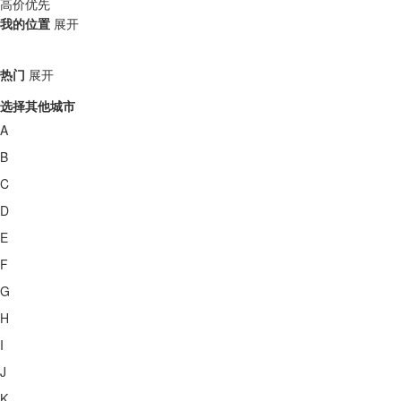
高价优先
我的位置
展开
热门
展开
选择其他城市
A
B
C
D
E
F
G
H
I
J
K