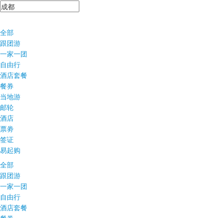
全部
跟团游
一家一团
自由行
酒店套餐
餐券
当地游
邮轮
酒店
票劵
签证
易起购
全部
跟团游
一家一团
自由行
酒店套餐