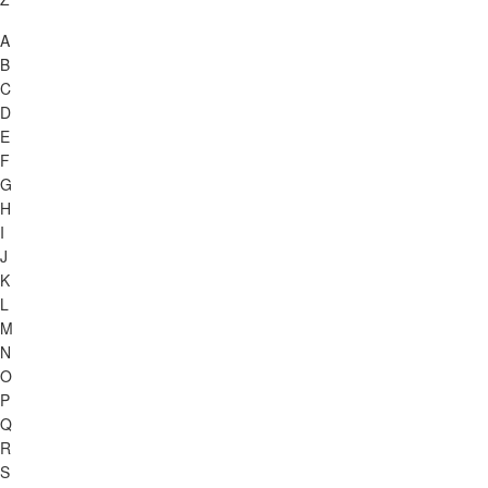
A
B
C
D
E
F
G
H
I
J
K
L
M
N
O
P
Q
R
S