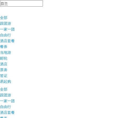
全部
跟团游
一家一团
自由行
酒店套餐
餐券
当地游
邮轮
酒店
票劵
签证
易起购
全部
跟团游
一家一团
自由行
酒店套餐