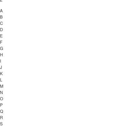
A
B
C
D
E
F
G
H
I
J
K
L
M
N
O
P
Q
R
S