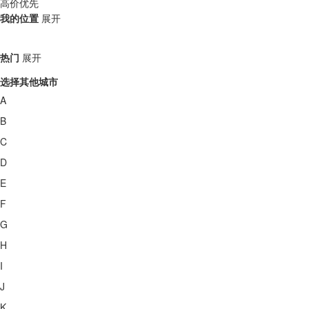
高价优先
我的位置
展开
热门
展开
选择其他城市
A
B
C
D
E
F
G
H
I
J
K