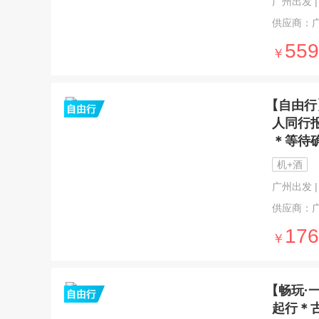
广州出发 | 
供应商：
559
￥
【自由行
人同行
＊等待
机+酒
广州出发 | 
供应商：
176
￥
【畅玩·
起行＊古