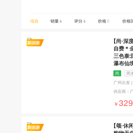
综合
销量
评分
价格
价格
【尚·深
自费＊
三色泰
瀑布仙
尚
周末
广州出发 | 
供应商：
329
￥
【颂·休