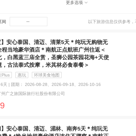
更多选项
区间
─
以下旅游信息仅供参考，
度】安心泰国、清迈、清莱5天＊纯玩无购物无
全程当地豪华酒店＊南航正点航班广州往返＜
北，白黑蓝三庙全赏，圣狮公园茶园花海+天使
境，古法泰式按摩，米其林必食泰餐＞
Plus
惠玩
环球美食地图
6天 | 团期： 2026-08-28、2026-09-18、2026-10-16
广州广之旅国际旅行社股份有限公司
9
闲】安心泰国、清迈、湄林、南奔5天＊纯玩无