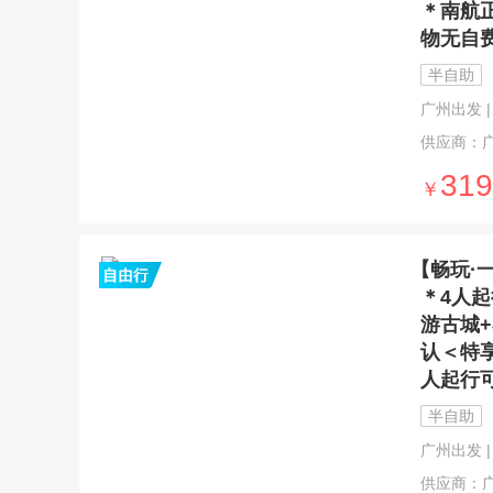
＊南航
物无自
半自助
广州出发 | 
供应商：
319
￥
【畅玩·
＊4人
游古城
认＜特
人起行
半自助
广州出发 | 
供应商：