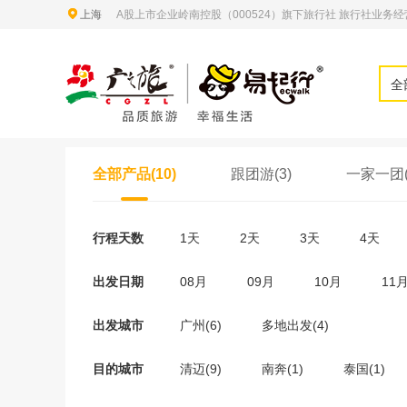
上海
A股上市企业岭南控股（000524）旗下旅行社 旅行社业务经营许
全
全部产品(10)
跟团游(3)
一家一团(
行程天数
1天
2天
3天
4天
出发日期
08月
09月
10月
11
出发城市
广州(6)
多地出发(4)
目的城市
清迈(9)
南奔(1)
泰国(1)