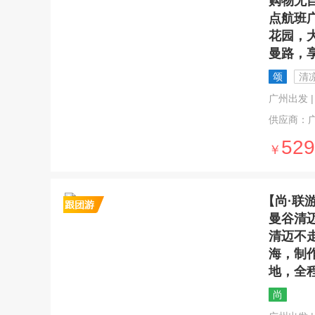
购物无
点航班
花园，
曼路，
颂
清
广州出发 | 
供应商：
529
￥
【尚·联
曼谷清
清迈不
海，制作
地，全
尚