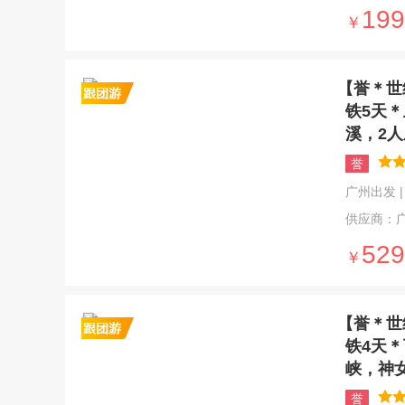
199
￥
【誉＊世
铁5天
溪，2
誉
广州出发 | 5
供应商：
529
￥
【誉＊世
铁4天
峡，神
誉