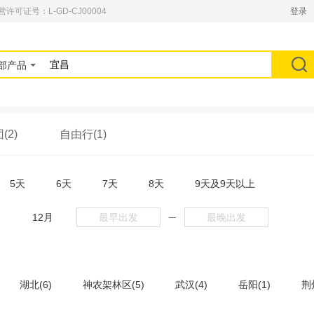
可证号：L-GD-CJ00004
登录
部产品
(2)
自由行(1)
5天
6天
7天
8天
9天及9天以上
月
12月
─
湖北(6)
神农架林区(5)
武汉(4)
岳阳(1)
荆