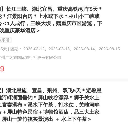
闲】长江三峡、湖北宜昌、重庆高铁/动车5天＊
轮＊江景阳台房＊上水或下水＊巫山小三峡或
心＜1人成行，三峡大坝，赠重庆市区游览，下
1晚重庆豪华酒店＞
龄乐活
天 | 团期： 2026-08-12、2026-08-13、2026-08-14、2026-08-15
广州广之旅国际旅行社股份有限公司
9
度】湖北恩施、宜昌、荆州、双飞5天＊避暑恩
雎河畔湖面垂钓＊屏山峡谷漂浮＊狮子关水上
二官寨瀑布＜溪水下午茶，打水仗，关雎河畔
店＋屏山特色民宿＋博物馆酒店，品三大土家
，屏山一梦竹筏实景演出 ＋ 水上下午茶＞