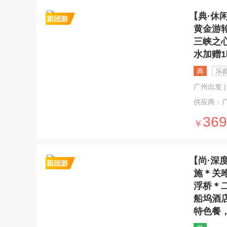
【典·休
黄金游
三峡之
水加赠
典
乐
广州出发 | 5
供应商：
369
￥
【尚·深
施＊关
浮桥＊
船坞酒
特色餐