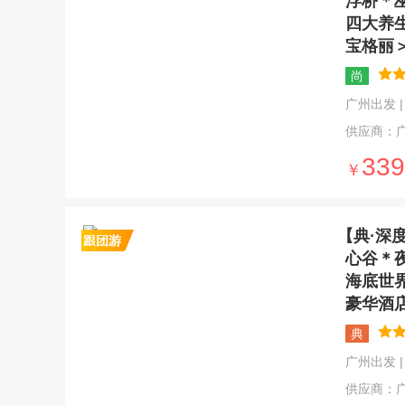
浮桥＊
四大养
宝格丽
尚
广州出发 | 5
供应商：
339
￥
【典·深
心谷＊
海底世
豪华酒
典
广州出发 | 5
供应商：