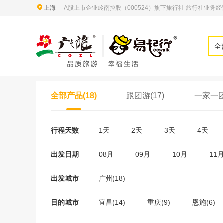
上海
A股上市企业岭南控股（000524）旗下旅行社 旅行社业务经营许
全
全部产品(18)
跟团游(17)
一家一团
行程天数
1天
2天
3天
4天
出发日期
08月
09月
10月
11
出发城市
广州(18)
目的城市
宜昌(14)
重庆(9)
恩施(6)