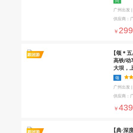
尚
广州出发 | 5
供应商：
299
￥
【颂＊五
高铁/动
大坝，
颂
广州出发 | 5
供应商：
439
￥
【典·深