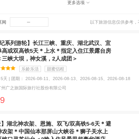
更多选项
区间
─
以下旅游信息仅供参考，
纪系列游轮】长江三峡、重庆、湖北武汉、宜
单高或双高铁5天＊上水＊指定入住江景露台房
＜三峡大坝，神女溪，2人成团＞
乐龄乐活
甜蜜侣程
天 | 团期： 2026-08-11、2026-08-13、2026-08-15、2026-08-18
广州广之旅国际旅行社股份有限公司
9
景】湖北神农架、恩施、双飞/双高铁5-6天＊避
神农架＊中国仙本那屏山大峡谷＊狮子关水上