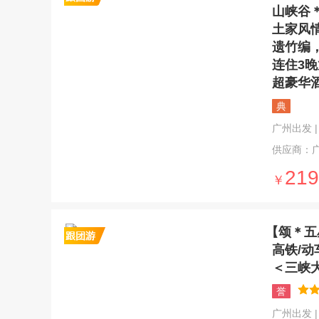
山峡谷
土家风
遗竹编
连住3
超豪华
典
广州出发 | 5
供应商：
219
￥
【颂＊五
高铁/
＜三峡
誉
广州出发 | 5