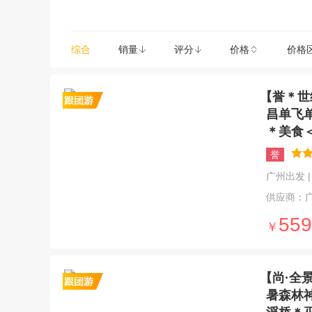
综合
销量
评分
价格
价格
【誉＊世
昌单飞
＊美食
誉
广州出发 | 5
供应商：
559
￥
【尚·全
暑森林