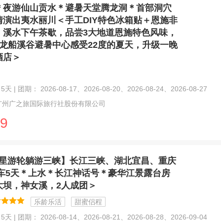
＊夜游仙山贡水＊避暑天堂腾龙洞＊首部洞穴
情演出夷水丽川＜手工DIY特色冰箱贴＋恩施非
，溪水下午茶歇，品尝3大地道恩施特色风味，
晚龙船溪谷避暑中心感受22度的夏天，升级一晚
酒店＞
天 | 团期： 2026-08-17、2026-08-20、2026-08-24、2026-08-27
广州广之旅国际旅行社股份有限公司
9
星游轮躺游三峡】长江三峡、湖北宜昌、重庆
动车5天＊上水＊长江神话号＊豪华江景露台房
大坝，神女溪，2人成团＞
乐龄乐活
甜蜜侣程
天 | 团期： 2026-08-14、2026-08-21、2026-08-28、2026-09-04