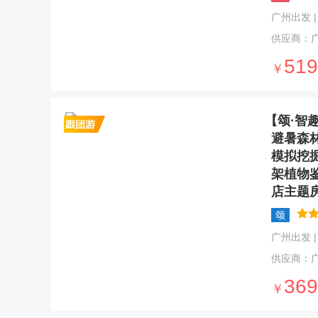
广州出发 | 4
供应商：
519
￥
【颂·智
避暑森
模拟挖
架植物
店主题
颂
广州出发 | 5
供应商：
369
￥