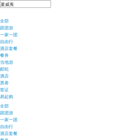
全部
跟团游
一家一团
自由行
酒店套餐
餐券
当地游
邮轮
酒店
票劵
签证
易起购
全部
跟团游
一家一团
自由行
酒店套餐