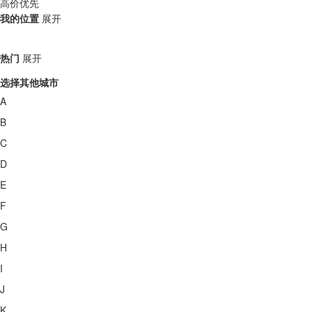
高价优先
我的位置
展开
热门
展开
选择其他城市
A
B
C
D
E
F
G
H
I
J
K