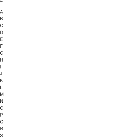
A
B
C
D
E
F
G
H
I
J
K
L
M
N
O
P
Q
R
S