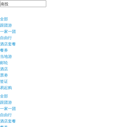
全部
跟团游
一家一团
自由行
酒店套餐
餐券
当地游
邮轮
酒店
票劵
签证
易起购
全部
跟团游
一家一团
自由行
酒店套餐