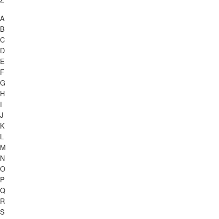
A
B
C
D
E
F
G
H
I
J
K
L
M
N
O
P
Q
R
S