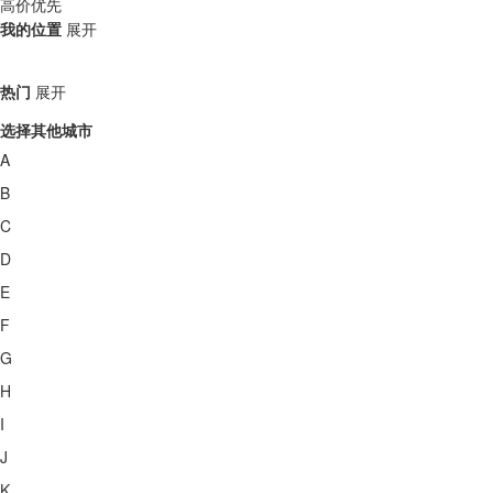
高价优先
我的位置
展开
热门
展开
选择其他城市
A
B
C
D
E
F
G
H
I
J
K