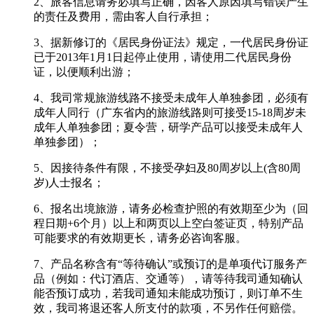
2、旅客信息请务必填写正确，因客人原因填写错误产生
的责任及费用，需由客人自行承担；
3、据新修订的《居民身份证法》规定，一代居民身份证
已于2013年1月1日起停止使用，请使用二代居民身份
证，以便顺利出游；
4、我司常规旅游线路不接受未成年人单独参团，必须有
成年人同行（广东省内的旅游线路则可接受15-18周岁未
成年人单独参团；夏令营，研学产品可以接受未成年人
单独参团）；
5、因接待条件有限，不接受孕妇及80周岁以上(含80周
岁)人士报名；
6、报名出境旅游，请务必检查护照的有效期至少为（回
程日期+6个月）以上和两页以上空白签证页，特别产品
可能要求的有效期更长，请务必咨询客服。
7、产品名称含有“等待确认”或预订的是单项代订服务产
品（例如：代订酒店、交通等），请等待我司通知确认
能否预订成功，若我司通知未能成功预订，则订单不生
效，我司将退还客人所支付的款项，不另作任何赔偿。