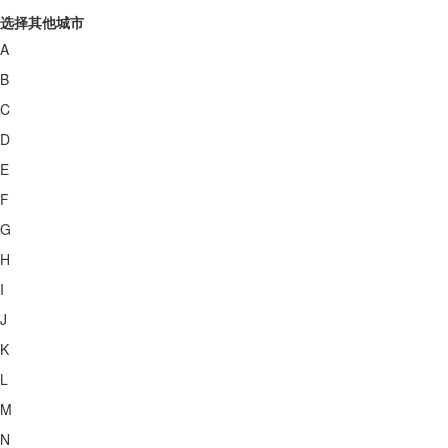
选择其他城市
A
B
C
D
E
F
G
H
I
J
K
L
M
N