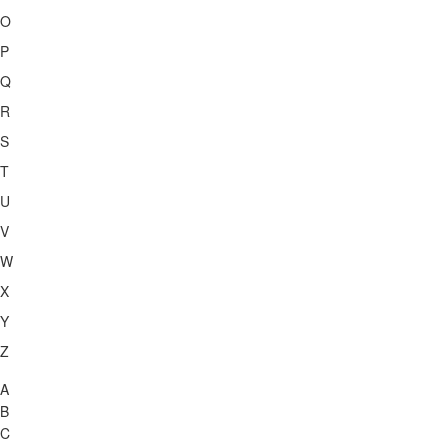
O
P
Q
R
S
T
U
V
W
X
Y
Z
A
B
C