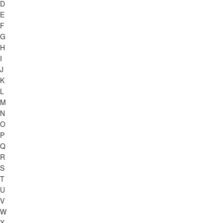
D
E
F
G
H
I
J
K
L
M
N
O
P
Q
R
S
T
U
V
W
X