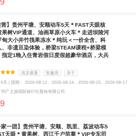
9
趣营】贵州平塘、安顺动车5天＊FAST天眼核
黄果树VIP通道、油画草原小火车＊走进坝陵河
罗甸大小井竹筏果冻水＊纯玩＜一价全含、科
人、非遗豆染体验，桥梁STEAM课程+桥梁模
，指定1晚入住青岩假日度假超豪华酒店，大兵
清凉避暑
智趣营
亲子
天 | 团期： 2026-08-12、2026-08-14、2026-08-15、2026-08-17
广州广之旅国际旅行社股份有限公司
9
一家一团】贵州平塘、安顺、凯里、荔波动车5
ST天眼＊黄果树、西江千户苗寨＊VIP专车司