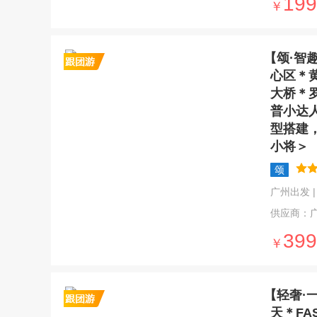
199
￥
【颂·智
心区＊
大桥＊
普小达
型搭建
小将＞
颂
广州出发 | 5
供应商：
399
￥
【轻奢·
天＊FA