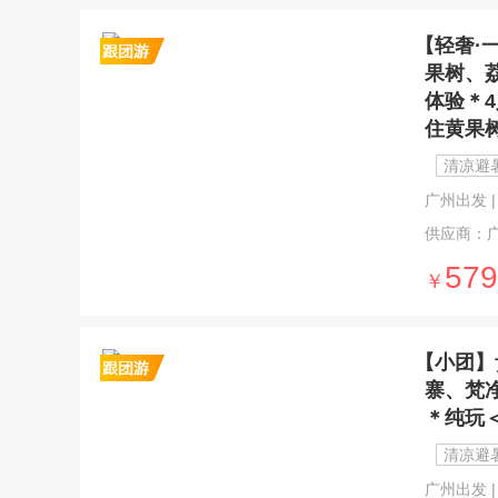
【轻奢·
果树、
体验＊
住黄果
清凉避
广州出发 | 5
供应商：
579
￥
【小团】
寨、梵净
＊纯玩
清凉避
广州出发 | 5