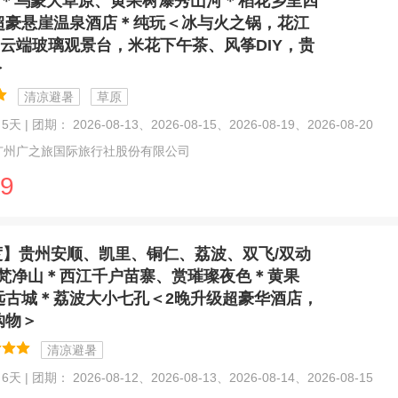
天＊乌蒙大草原、黄果树瀑秀山河＊稻花乡里四
超豪悬崖温泉酒店＊纯玩＜冰与火之锅，花江
5云端玻璃观景台，米花下午茶、风筝DIY，贵
＞
清凉避暑
草原
天 | 团期： 2026-08-13、2026-08-15、2026-08-19、2026-08-20
广州广之旅国际旅行社股份有限公司
9
度】贵州安顺、凯里、铜仁、荔波、双飞/双动
天＊梵净山＊西江千户苗寨、赏璀璨夜色＊黄果
远古城＊荔波大小七孔＜2晚升级超豪华酒店，
购物＞
清凉避暑
天 | 团期： 2026-08-12、2026-08-13、2026-08-14、2026-08-15