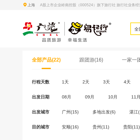
上海
A股上市企业岭南控股（000524）旗下旅行社 旅行社业务经营许
全
全部产品(22)
跟团游(16)
一家一团
行程天数
1天
2天
3天
4天
出发日期
08月
09月
10月
11
出发城市
广州(15)
多地出发(6)
湛江(
目的城市
安顺(16)
贵州(11)
贵阳(11)
南丹(1)
平塘(1)
毕节(1)