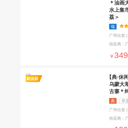
＊油画
水上集
荔＞
颂
广州出发 | 5
供应商：
349
￥
【典·休
乌蒙大
古寨＊
典
草
广州出发 | 5
供应商：