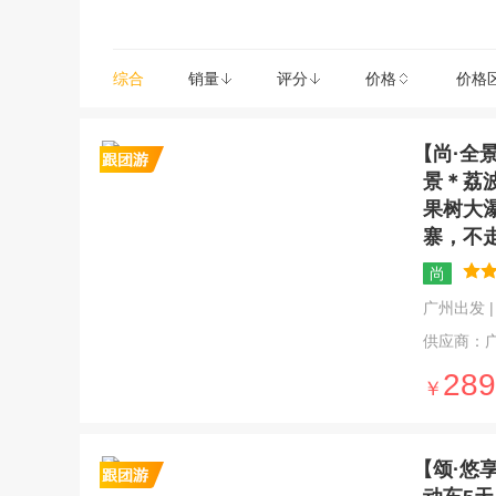
综合
销量
评分
价格
价格
【尚·全
景＊荔
果树大
寨，不
尚
广州出发 | 5
供应商：
289
￥
【颂·悠