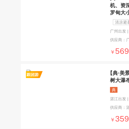
机、资
罗甸大
清凉避
广州出发 | 5
供应商：
569
￥
【典·美
树大瀑
典
湛江出发 | 
供应商：
359
￥