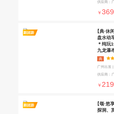
供应商：
369
￥
【典·休
盘水动
＊纯玩
九龙瀑
典
广州出发 | 5
供应商：
219
￥
【颂·悠
探洞、