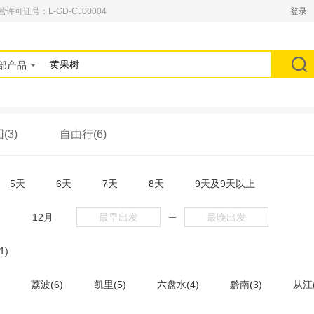
可证号：L-GD-CJ00004
登录
部产品
(3)
自由行(6)
5天
6天
7天
8天
9天及9天以上
月
12月
─
1)
荔波(6)
凯里(5)
六盘水(4)
黔南(3)
从江(
贞丰(1)