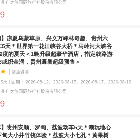
广州广之旅国际旅行社股份有限公司
9
闲】凉夏乌蒙草原、兴义万峰林奇趣、贵州六
车5天＊世界第一花江峡谷大桥＊马岭河大峡谷
19度的夏天＜1晚升级超豪华酒店，指定线路游
布或织金洞，贵州避暑超级预售＞
清凉避暑
天 | 团期： 2026-08-12、2026-08-15、2026-08-17、2026-08-19
广州广之旅国际旅行社股份有限公司
9
享】贵州安顺、罗甸、荔波动车5天＊潮玩地心
罗甸大小井竹筏体验＊荔波大小七孔＊黄果树