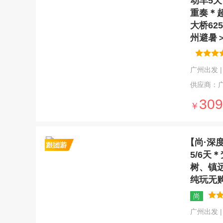
动车5
重奏＊
大桥62
州避暑
广州出发 | 5
供应商：
309
￥
【尚·深
5/6
树、镇
纯玩无
尚
广州出发 | 6