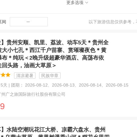
更多选项
区间
─
以下旅游信息仅供参考，
景】贵州安顺、凯里、荔波、动车5天＊贵州全
波大小七孔＊西江千户苗寨、赏璀璨夜色＊黄
瀑布＊纯玩＜2晚升级超豪华酒店、高荡布依
走回头路，油画大草原＞
清凉避暑
民族华章
天 | 团期： 2026-08-12、2026-08-13、2026-08-14、2026-08-15
广州广之旅国际旅行社股份有限公司
9
享】水陆空潮玩花江大桥、凉霸六盘水、贵州