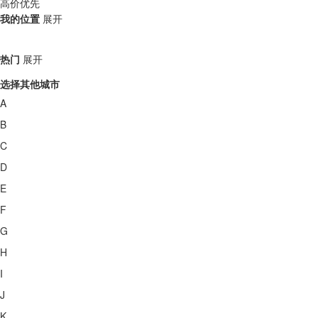
高价优先
我的位置
展开
热门
展开
选择其他城市
A
B
C
D
E
F
G
H
I
J
K