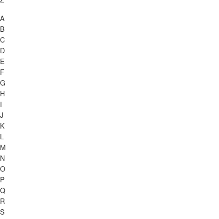
A
B
C
D
E
F
G
H
I
J
K
L
M
N
O
P
Q
R
S