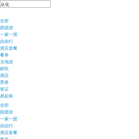
全部
跟团游
一家一团
自由行
酒店套餐
餐券
当地游
邮轮
酒店
票劵
签证
易起购
全部
跟团游
一家一团
自由行
酒店套餐