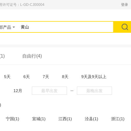
可证号：L-GD-CJ00004
登录
部产品
1)
自由行(4)
5天
6天
7天
8天
9天及9天以上
月
12月
─
)
宁国(1)
宣城(1)
江西(1)
泾县(1)
浙江(1)