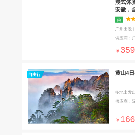
浸式体
安徽，
尚
广州出发 | 6
供应商：
359
￥
黄山4
多地出发出发 
供应商：
166
￥