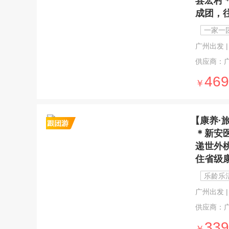
县宏村
成团，
一家一
广州出发 | 4
供应商：
469
￥
【康养·
＊新安
递世外
住省级
乐龄乐
广州出发 | 
供应商：
339