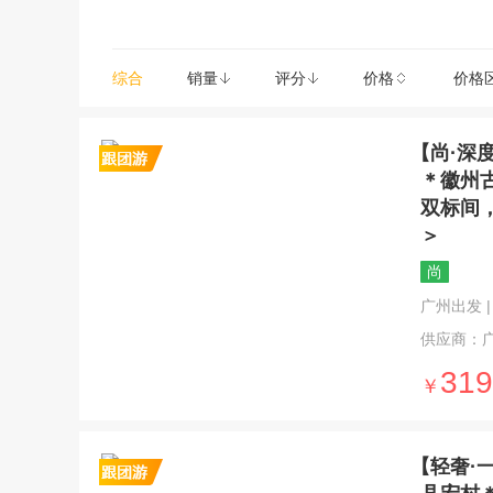
综合
销量
评分
价格
价格
【尚·深
＊徽州
双标间
＞
尚
广州出发 | 4
供应商：
319
￥
【轻奢·