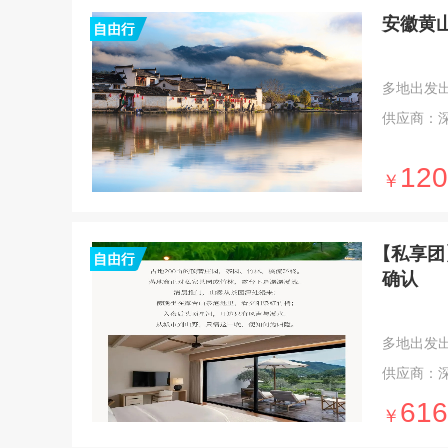
安徽黄山
多地出发出发 
供应商：
120
￥
【私享团
确认
多地出发出发 
供应商：
616
￥