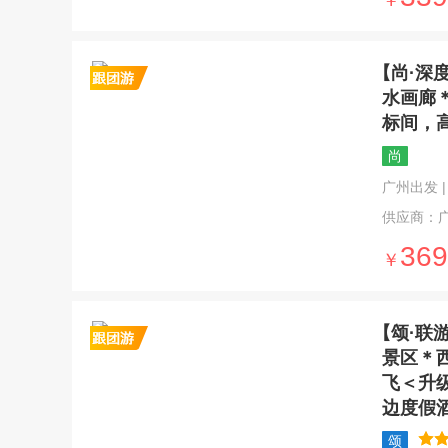
￥
【尚·深
水画廊
标间，
尚
广州出发 | 5
供应商：
369
￥
【颂·联
景区＊
飞＜升
边度假
颂