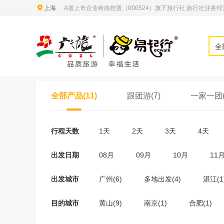
上海
A股上市企业岭南控股（000524）旗下旅行社 旅行社业务经营许
全
全部产品(11)
跟团游(7)
一家一团(
行程天数
1天
2天
3天
4天
出发日期
08月
09月
10月
11
出发城市
广州(6)
多地出发(4)
湛江(1
目的城市
黄山(9)
南京(1)
合肥(1)