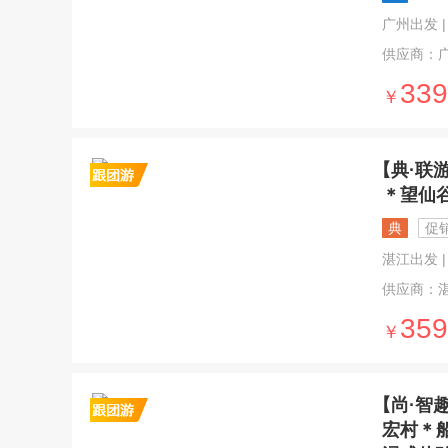
广州出发 | 5
供应商：
339
￥
【典·联
＊望仙
典
促
湛江出发 | 
供应商：
359
￥
【尚·智
宏村＊